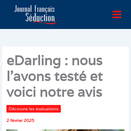
Aller
au
contenu
eDarling : nous
l’avons testé et
voici notre avis
Découvre les évaluations
2 février 2025