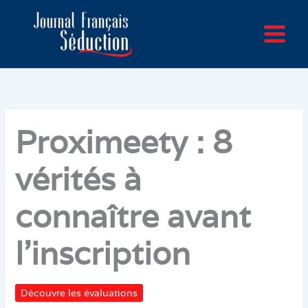
Aller
au
contenu
Proximeety : 8
vérités à
connaître avant
l’inscription
Découvre les évaluations