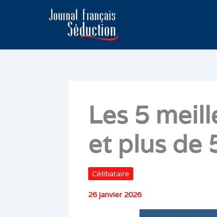
Aller
au
contenu
Les 5 meill
et plus de 
Célibataire
26 janvier 2026