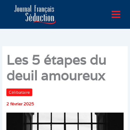
Aller
au
contenu
Les 5 étapes du
deuil amoureux
Célibataire
2 février 2025