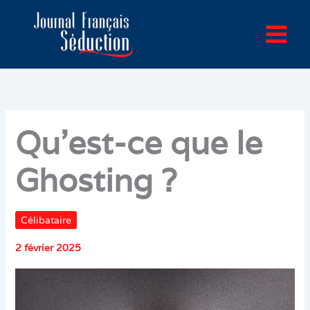
Aller
au
contenu
Qu’est-ce que le
Ghosting ?
Célibataire
2 février 2025