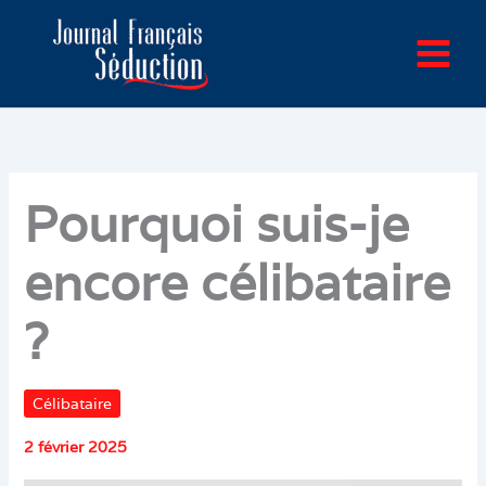
Aller
au
contenu
Pourquoi suis-je
encore célibataire
?
Célibataire
2 février 2025