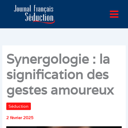
Aller
au
contenu
Synergologie : la
signification des
gestes amoureux
Séduction
2 février 2025