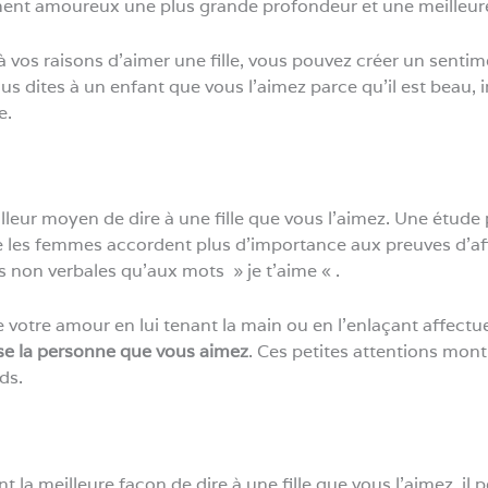
ment amoureux une plus grande profondeur et une meilleure 
à vos raisons d’aimer une fille, vous pouvez créer un senti
s dites à un enfant que vous l’aimez parce qu’il est beau, in
e.
illeur moyen de dire à une fille que vous l’aimez. Une étude
 les femmes accordent plus d’importance aux preuves d’af
s non verbales qu’aux mots » je t’aime « .
 votre amour en lui tenant la main ou en l’enlaçant affectu
se la personne que vous aimez
. Ces petites attentions montr
ds.
nt la meilleure façon de dire à une fille que vous l’aimez, i