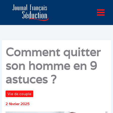
Aller
au
contenu
Comment quitter
son homme en 9
astuces ?
Vie de couple
2 février 2025