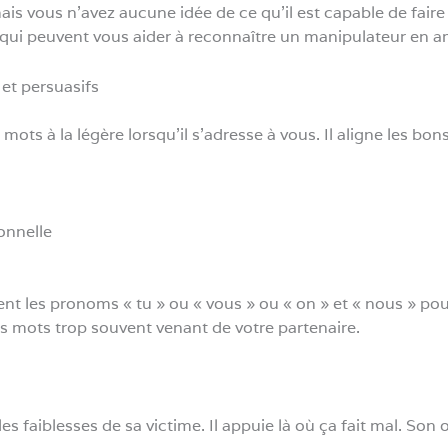
s vous n’avez aucune idée de ce qu’il est capable de faire 
 qui peuvent vous aider à reconnaître un manipulateur en a
 et persuasifs
ots à la légère lorsqu’il s’adresse à vous. Il aligne les bon
onnelle
ent les pronoms « tu » ou « vous » ou « on » et « nous » pou
s mots trop souvent venant de votre partenaire.
s faiblesses de sa victime. Il appuie là où ça fait mal. Son ob