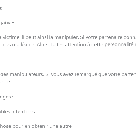
t
gatives
a victime, il peut ainsi la manipuler. Si votre partenaire conna
t plus malléable. Alors, faites attention à cette
personnalité 
des manipulateurs. Si vous avez remarqué que votre partenai
iance.
nges :
ables intentions
ose pour en obtenir une autre