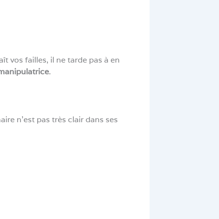
ît vos failles, il ne tarde pas à en
manipulatrice
.
re n’est pas très clair dans ses