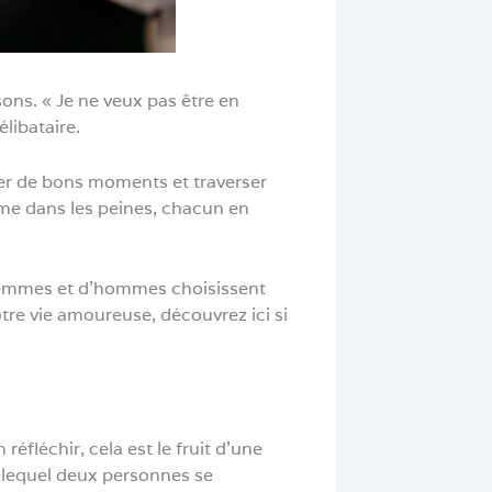
sons. « Je ne veux pas être en
libataire.
ger de bons moments et traverser
mme dans les peines, chacun en
femmes et d’hommes choisissent
otre vie amoureuse, découvrez ici si
éfléchir, cela est le fruit d’une
ns lequel deux personnes se