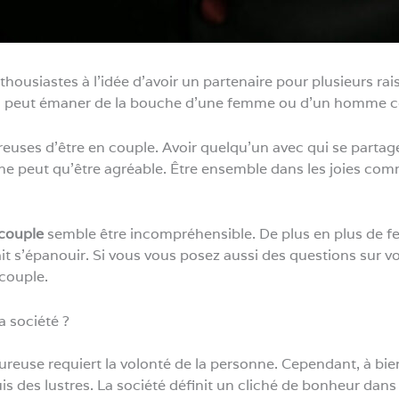
thousiastes à l’idée d’avoir un partenaire pour plusieurs rai
qui peut émaner de la bouche d’une femme ou d’un homme cé
euses d’être en couple. Avoir quelqu’un avec qui se parta
e ne peut qu’être agréable. Être ensemble dans les joies co
 couple
semble être incompréhensible. De plus en plus de 
fait s’épanouir. Si vous vous posez aussi des questions sur v
 couple.
a société ?
reuse requiert la volonté de la personne. Cependant, à bien r
puis des lustres. La société définit un cliché de bonheur da