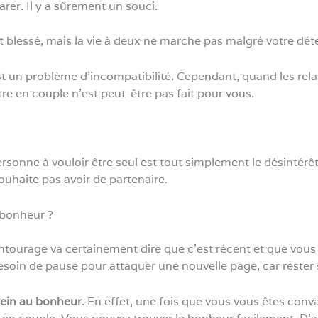
arer. Il y a sûrement un souci.
blessé, mais la vie à deux ne marche pas malgré votre dét
t un problème d’incompatibilité. Cependant, quand les relat
tre en couple n’est peut-être pas fait pour vous.
sonne à vouloir être seul est tout simplement le désintérêt p
ouhaite pas avoir de partenaire.
u bonheur ?
ntourage va certainement dire que c’est récent et que vou
esoin de pause pour attaquer une nouvelle page, car rester 
rein au bonheur
. En effet, une fois que vous vous êtes conva