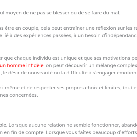
 seul moyen de ne pas se blesser ou de se faire du mal.
s être en couple, cela peut entraîner une réflexion sur les
tre lié à des expériences passées, à un besoin d’indépendan
r que chaque individu est unique et que ses motivations peu
’un homme infidèle
, on peut découvrir un mélange complexe
rt, le désir de nouveauté ou la difficulté à s’engager émotio
soi-même et de respecter ses propres choix et limites, tou
nnes concernées.
ple
. Lorsque aucune relation ne semble fonctionner, abando
on en fin de compte. Lorsque vous faites beaucoup d’effort