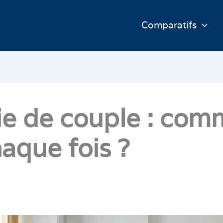
Comparatifs
vie de couple : co
haque fois ?