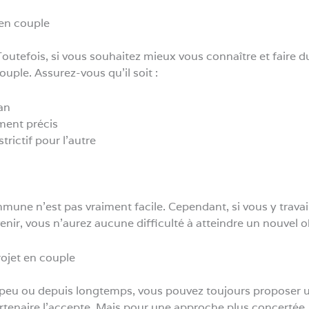
 en couple
outefois, si vous souhaitez mieux vous connaître et faire dur
ouple. Assurez-vous qu’il soit :
an
ement précis
trictif pour l’autre
mmune n’est pas vraiment facile. Cependant, si vous y travail
venir, vous n’aurez aucune difficulté à atteindre un nouvel o
ojet en couple
eu ou depuis longtemps, vous pouvez toujours proposer un 
artenaire l’accepte. Mais pour une approche plus concertée