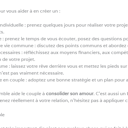
r vous aider à en créer un :
 individuelle : prenez quelques jours pour réaliser votre proj
s.
e : prenez le temps de vous écouter, posez des questions pou
re vie commune : discutez des points communs et abordez 
écessaires : réfléchissez aux moyens financiers, aux compét
n de votre projet.
me : laissez votre rêve derrière vous et mettez les pieds sur
 n’est pas vraiment nécessaire.
vie en couple : adoptez une bonne stratégie et un plan pour a
emble aide le couple à
consolider son amour
. C’est aussi un
enez réellement à votre relation, n’hésitez pas à appliquer c
ple